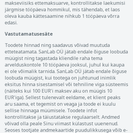
makseviisiks ettemaksuarve, kontrollitakse laekumisi
järgmise tööpäeva hommikul, mis tähendab, et laos
oleva kauba kättesaamine nihkub 1 tööpäeva võrra
edasi.
Vastutamatusesäte
Toodete hinnad ning saadavus võivad muutuda
etteteatamata. SanLab OÜ jätab endale õiguse loobuda
müügist ning tagastada kliendile raha tema
arvelduskontole 10 tööpäeva jooksul, juhul kui kaupa
ei ole võimalik tarnida. SanLab OÜ jätab endale õiguse
loobuda müügist, kui tootega on juhtunud inimlik
eksitus hinna sisestamisel või tehniline viga süsteemis
(näiteks kui 100 EUR'i maksev aku on müügis 10
EUR'iga). Sellest tulenevalt eeldame, et klient peaks
aru saama, et tegemist on veaga ja toode ei kuulu
sellise hinnaga müümisele. Toodete infot
kontrollitakse ja täiustatakse regulaarselt. Andmed
võivad olla peale Sinu viimast külastust uuenenud.
Seoses tootjate andmekaartide puudulikkusega võib e-