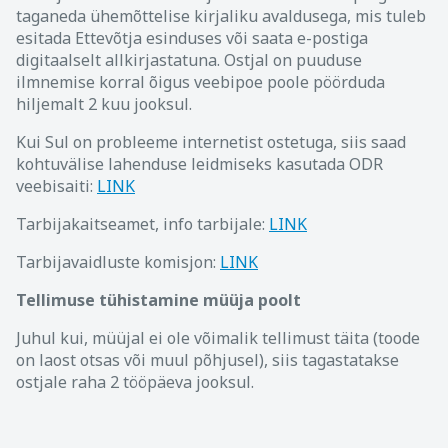
taganeda ühemõttelise kirjaliku avaldusega, mis tuleb
esitada Ettevõtja esinduses või saata e-postiga
digitaalselt allkirjastatuna. Ostjal on puuduse
ilmnemise korral õigus veebipoe poole pöörduda
hiljemalt 2 kuu jooksul.
Kui Sul on probleeme internetist ostetuga, siis saad
kohtuvälise lahenduse leidmiseks kasutada ODR
veebisaiti:
LINK
Tarbijakaitseamet, info tarbijale:
LINK
Tarbijavaidluste komisjon:
LINK
Tellimuse tühistamine müüja poolt
Juhul kui, müüjal ei ole võimalik tellimust täita (toode
on laost otsas või muul põhjusel), siis tagastatakse
ostjale raha 2 tööpäeva jooksul.