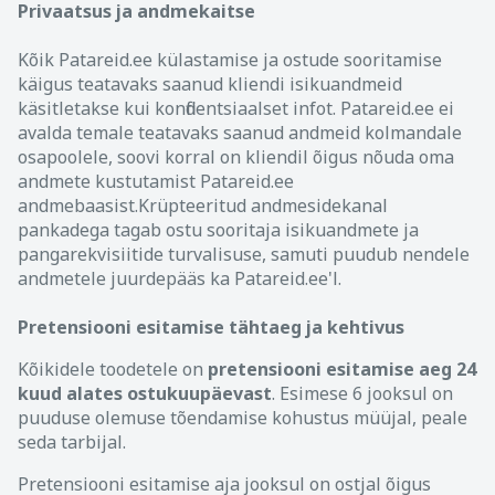
Privaatsus ja andmekaitse
Kõik Patareid.ee külastamise ja ostude sooritamise
käigus teatavaks saanud kliendi isikuandmeid
käsitletakse kui konfidentsiaalset infot. Patareid.ee ei
avalda temale teatavaks saanud andmeid kolmandale
osapoolele, soovi korral on kliendil õigus nõuda oma
andmete kustutamist Patareid.ee
andmebaasist.Krüpteeritud andmesidekanal
pankadega tagab ostu sooritaja isikuandmete ja
pangarekvisiitide turvalisuse, samuti puudub nendele
andmetele juurdepääs ka Patareid.ee'l.
Pretensiooni esitamise tähtaeg ja kehtivus
Kõikidele toodetele on
pretensiooni esitamise aeg 24
kuud alates ostukuupäevast
. Esimese 6 jooksul on
puuduse olemuse tõendamise kohustus müüjal, peale
seda tarbijal.
Pretensiooni esitamise aja jooksul on ostjal õigus