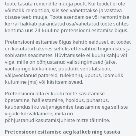
toote tasuta remondile müüja poolt. Kui toodet ei ole
võimalik remontida, siis see vahetatakse ja vastava
otsuse teeb müüja. Toote asendamise või remontimise
korral hakkab parandatud osa/vahetatud toote suhtes
kehtima uus 24-kuuline pretensiooni esitamise õigus.
Pretensiooni esitamise õigus kehtib eeldusel, et toodet
on kasutatud üksnes selleks ettenähtud tingimustes ja
sobivates seadmetes. Hüvitamisele ei kuulu kahju või
viga, mille on põhjustanud välistingimused (äike,
voolupinge kõikumine, puudulik ventilatsioon,
väljavoolanud patareid, tulekahju, uputus, loomulik
kulumine jms) või käsitsemisvead.
Pretensiooni alla ei kuulu toote kasutamise
õpetamine, häälestamine, hooldus, puhastus,
kaubandusliku väljanägemise taastamine ega selliste
vigade kõrvaldamine, mida on
põhjustanud kasutamisjuhiste mitte täitmine.
Pretensiooni esitamise aeg katkeb ning tasuta