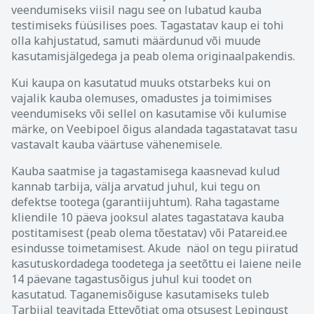
veendumiseks viisil nagu see on lubatud kauba
testimiseks füüsilises poes. Tagastatav kaup ei tohi
olla kahjustatud, samuti määrdunud või muude
kasutamisjälgedega ja peab olema originaalpakendis.
Kui kaupa on kasutatud muuks otstarbeks kui on
vajalik kauba olemuses, omadustes ja toimimises
veendumiseks või sellel on kasutamise või kulumise
märke, on Veebipoel õigus alandada tagastatavat tasu
vastavalt kauba väärtuse vähenemisele.
Kauba saatmise ja tagastamisega kaasnevad kulud
kannab tarbija, välja arvatud juhul, kui tegu on
defektse tootega (garantiijuhtum). Raha tagastame
kliendile 10 päeva jooksul alates tagastatava kauba
postitamisest (peab olema tõestatav) või Patareid.ee
esindusse toimetamisest. Akude näol on tegu piiratud
kasutuskordadega toodetega ja seetõttu ei laiene neile
14 päevane tagastusõigus juhul kui toodet on
kasutatud. Taganemisõiguse kasutamiseks tuleb
Tarbijal teavitada Ettevõtjat oma otsusest Lepingust