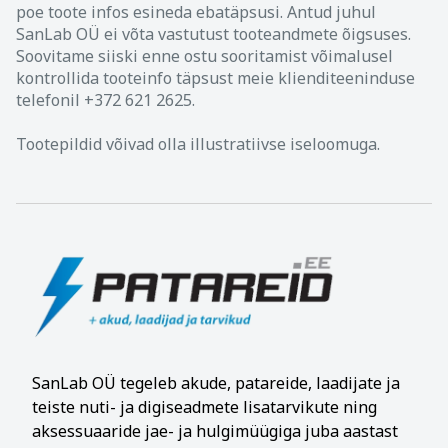
poe toote infos esineda ebatäpsusi. Antud juhul
SanLab OÜ ei võta vastutust tooteandmete õigsuses.
Soovitame siiski enne ostu sooritamist võimalusel
kontrollida tooteinfo täpsust meie klienditeeninduse
telefonil +372 621 2625.
Tootepildid võivad olla illustratiivse iseloomuga.
SanLab OÜ tegeleb akude, patareide, laadijate ja
teiste nuti- ja digiseadmete lisatarvikute ning
aksessuaaride jae- ja hulgimüügiga juba aastast