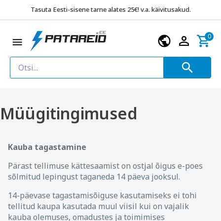
Tasuta Eesti-sisene tarne alates 25€! v.a. käivitusakud.
0
Müügitingimused
Kauba tagastamine
Pärast tellimuse kättesaamist on ostjal õigus e-poes
sõlmitud lepingust taganeda 14 päeva jooksul.
14-päevase tagastamisõiguse kasutamiseks ei tohi
tellitud kaupa kasutada muul viisil kui on vajalik
kauba olemuses, omadustes ja toimimises