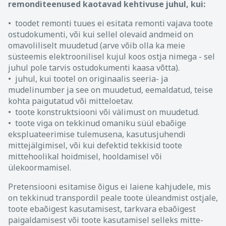
remonditeenused kaotavad kehtivuse juhul, kui:
• toodet remonti tuues ei esitata remonti vajava toote
ostudokumenti, või kui sellel olevaid andmeid on
omavoliliselt muudetud (arve võib olla ka meie
süsteemis elektroonilisel kujul koos ostja nimega - sel
juhul pole tarvis ostudokumenti kaasa võtta).
• juhul, kui tootel on originaalis seeria- ja
mudelinumber ja see on muudetud, eemaldatud, teise
kohta paigutatud või mitteloetav.
• toote konstruktsiooni või välimust on muudetud.
• toote viga on tekkinud omaniku süül ebaõige
ekspluateerimise tulemusena, kasutusjuhendi
mittejälgimisel, või kui defektid tekkisid toote
mittehoolikal hoidmisel, hooldamisel või
ülekoormamisel.
Pretensiooni esitamise õigus ei laiene kahjudele, mis
on tekkinud transpordil peale toote üleandmist ostjale,
toote ebaõigest kasutamisest, tarkvara ebaõigest
paigaldamisest või toote kasutamisel selleks mitte-