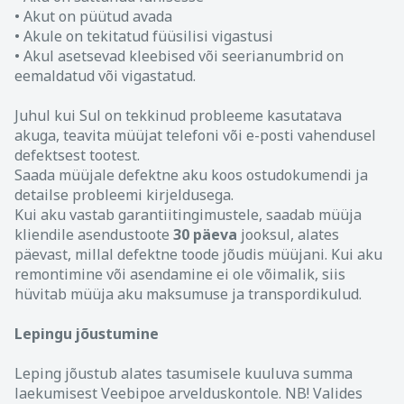
• Akut on püütud avada
• Akule on tekitatud füüsilisi vigastusi
• Akul asetsevad kleebised või seerianumbrid on
eemaldatud või vigastatud.
Juhul kui Sul on tekkinud probleeme kasutatava
akuga, teavita müüjat telefoni või e-posti vahendusel
defektsest tootest.
Saada müüjale defektne aku koos ostudokumendi ja
detailse probleemi kirjeldusega.
Kui aku vastab garantiitingimustele, saadab müüja
kliendile asendustoote
30 päeva
jooksul, alates
päevast, millal defektne toode jõudis müüjani. Kui aku
remontimine või asendamine ei ole võimalik, siis
hüvitab müüja aku maksumuse ja transpordikulud.
Lepingu jõustumine
Leping jõustub alates tasumisele kuuluva summa
laekumisest Veebipoe arvelduskontole. NB! Valides