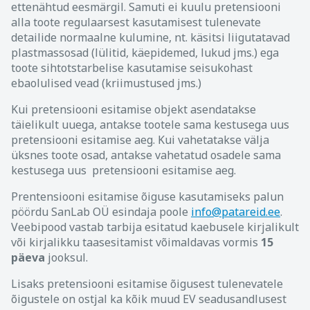
ettenähtud eesmärgil. Samuti ei kuulu pretensiooni
alla toote regulaarsest kasutamisest tulenevate
detailide normaalne kulumine, nt. käsitsi liigutatavad
plastmassosad (lülitid, käepidemed, lukud jms.) ega
toote sihtotstarbelise kasutamise seisukohast
ebaolulised vead (kriimustused jms.)
Kui pretensiooni esitamise objekt asendatakse
täielikult uuega, antakse tootele sama kestusega uus
pretensiooni esitamise aeg. Kui vahetatakse välja
üksnes toote osad, antakse vahetatud osadele sama
kestusega uus pretensiooni esitamise aeg.
Prentensiooni esitamise õiguse kasutamiseks palun
pöördu SanLab OÜ esindaja poole
info@patareid.ee
.
Veebipood vastab tarbija esitatud kaebusele kirjalikult
või kirjalikku taasesitamist võimaldavas vormis
15
päeva
jooksul.
Lisaks pretensiooni esitamise õigusest tulenevatele
õigustele on ostjal ka kõik muud EV seadusandlusest