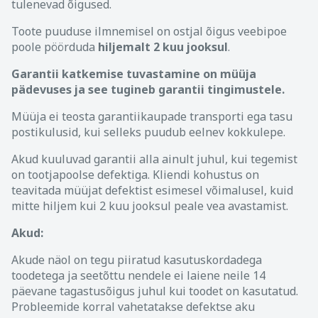
tulenevad õigused.
Toote puuduse ilmnemisel on ostjal õigus veebipoe
poole pöörduda
hiljemalt 2 kuu jooksul
.
Garantii katkemise tuvastamine on müüja
pädevuses ja see tugineb garantii tingimustele.
Müüja ei teosta garantiikaupade transporti ega tasu
postikulusid, kui selleks puudub eelnev kokkulepe.
Akud kuuluvad garantii alla ainult juhul, kui tegemist
on tootjapoolse defektiga. Kliendi kohustus on
teavitada müüjat defektist esimesel võimalusel, kuid
mitte hiljem kui 2 kuu jooksul peale vea avastamist.
Akud:
Akude näol on tegu piiratud kasutuskordadega
toodetega ja seetõttu nendele ei laiene neile 14
päevane tagastusõigus juhul kui toodet on kasutatud.
Probleemide korral vahetatakse defektse aku