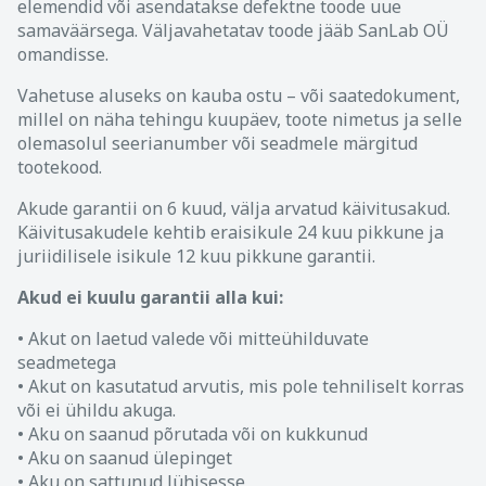
elemendid või asendatakse defektne toode uue
samaväärsega. Väljavahetatav toode jääb SanLab OÜ
omandisse.
Vahetuse aluseks on kauba ostu – või saatedokument,
millel on näha tehingu kuupäev, toote nimetus ja selle
olemasolul seerianumber või seadmele märgitud
tootekood.
Akude garantii on 6 kuud, välja arvatud käivitusakud.
Käivitusakudele kehtib eraisikule 24 kuu pikkune ja
juriidilisele isikule 12 kuu pikkune garantii.
Akud ei kuulu garantii alla kui:
• Akut on laetud valede või mitteühilduvate
seadmetega
• Akut on kasutatud arvutis, mis pole tehniliselt korras
või ei ühildu akuga.
• Aku on saanud põrutada või on kukkunud
• Aku on saanud ülepinget
• Aku on sattunud lühisesse