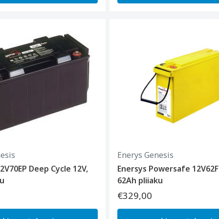
esis
Enerys Genesis
2V70EP Deep Cycle 12V,
Enersys Powersafe 12V62
ku
62Ah pliiaku
€329,00