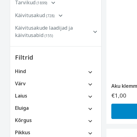
Tarvikud
(1899)
Käivitusakud
(728)
Käivitusakude laadijad ja
käivitusabid
(155)
Filtrid
Hind
€0 kuni €100
Värv
Aku klemm
€100 kuni €250
€1,00
Laius
€250 kuni €500
Eluiga
€500 kuni €800
Kõrgus
Pikkus