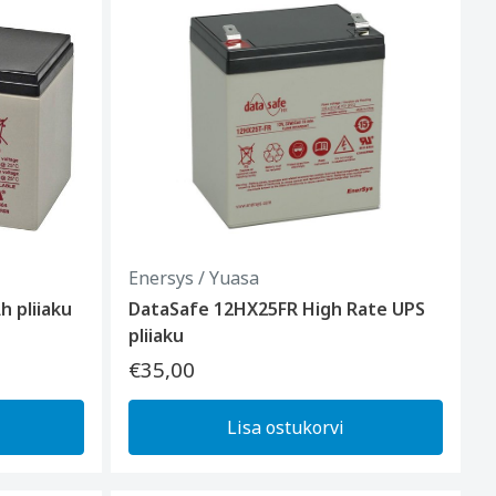
Enersys / Yuasa
 pliiaku
DataSafe 12HX25FR High Rate UPS
pliiaku
€35,00
Lisa ostukorvi