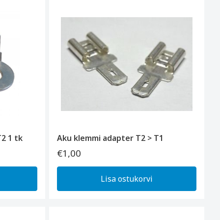
2 1 tk
Aku klemmi adapter T2 > T1
€1,00
Lisa ostukorvi