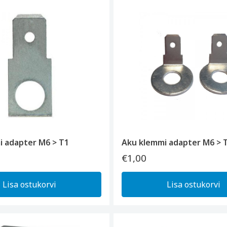
i adapter M6 > T1
Aku klemmi adapter M6 > T
€1,00
Lisa ostukorvi
Lisa ostukorvi