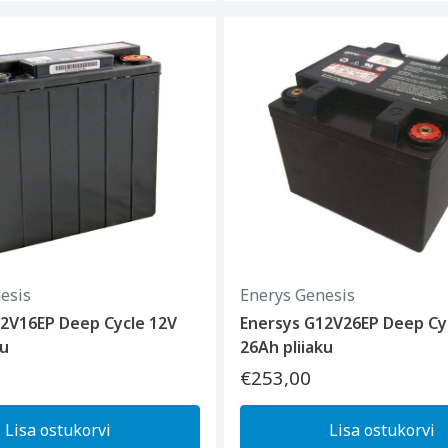
esis
Enerys Genesis
12V16EP Deep Cycle 12V
Enersys G12V26EP Deep Cyc
ku
26Ah pliiaku
€253,00
Lisa ostukorvi
Lisa ostukorvi