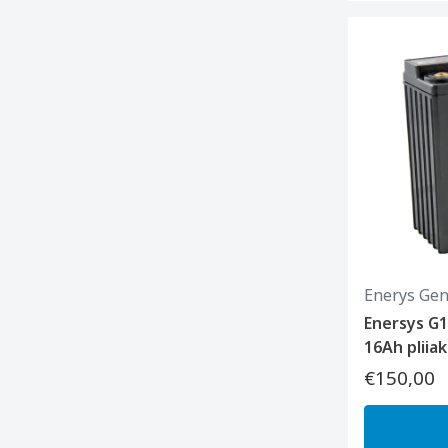
Enerys Gen
Enersys G
16Ah pliia
€150,00