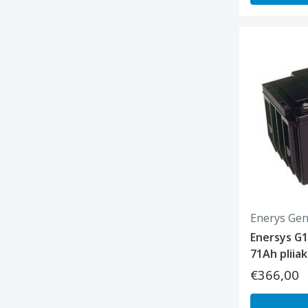
Enerys Gen
Enersys G1
71Ah pliia
€366,00