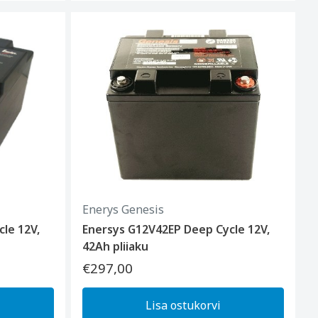
Enerys Genesis
le 12V,
Enersys G12V42EP Deep Cycle 12V,
42Ah pliiaku
€297,00
Lisa ostukorvi