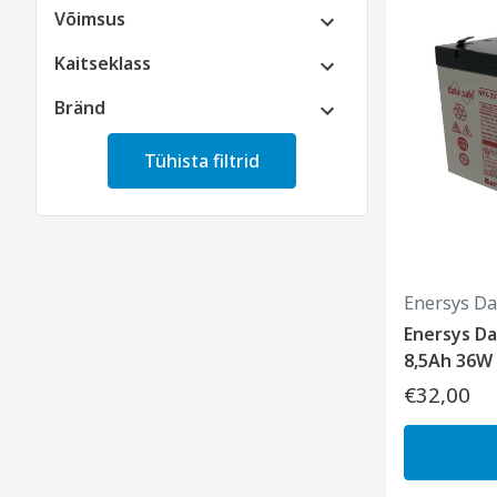
Võimsus
Kaitseklass
Bränd
Tühista filtrid
Enersys Da
Enersys D
8,5Ah 36W 
€32,00