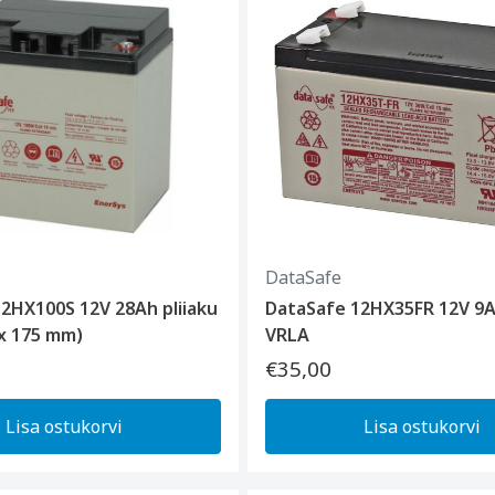
DataSafe
2HX100S 12V 28Ah pliiaku
DataSafe 12HX35FR 12V 9Ah
 x 175 mm)
VRLA
€35,00
Lisa ostukorvi
Lisa ostukorvi