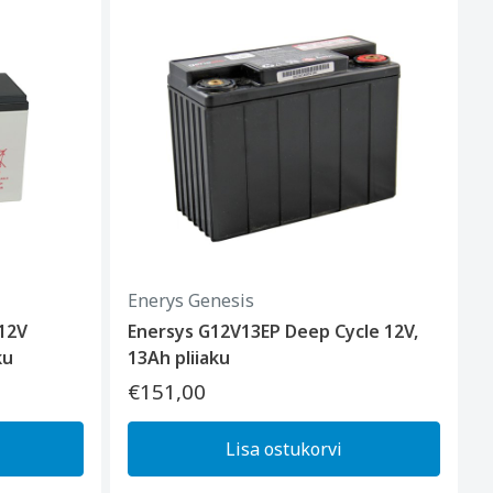
Enerys Genesis
 12V
Enersys G12V13EP Deep Cycle 12V,
ku
13Ah pliiaku
€151,00
Lisa ostukorvi