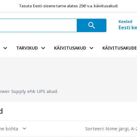
Tasuta Eesti-sisene tarne alates 25€! v.a. käivitusakud.
Keeled
Eesti k
TARVIKUD
KÄIVITUSAKUD
KÄIVITUSAKUDE 
ower Supply ehk UPS akud.
d
ehe kohta
Sorteeri
: Nime järgi, A-