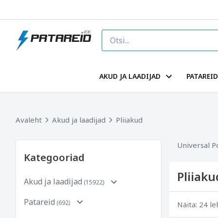
AKUD JA LAADIJAD
PATAREID
Avaleht
Akud ja laadijad
Pliiakud
Universal P
Kategooriad
Pliiaku
Akud ja laadijad
(15922)
Patareid
(692)
Näita: 24 l