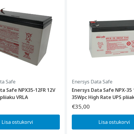
ta Safe
Enersys Data Safe
ata Safe NPX35-12FR 12V
Enersys Data Safe NPX-35
pliiaku VRLA
35Wpc High Rate UPS pliia
€35,00
Lisa ostukorvi
Lisa ostukorvi