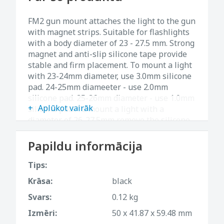
FM2 gun mount attaches the light to the gun
with magnet strips. Suitable for flashlights
with a body diameter of 23 - 27.5 mm. Strong
magnet and anti-slip silicone tape provide
stable and firm placement. To mount a light
with 23-24mm diameter, use 3.0mm silicone
pad. 24-25mm diameeter - use 2.0mm
silicone pad. 25-26mm diameter - use 1.0mm
Aplūkot vairāk
silicone pad. To mount a light with a
diameter of 26-27.5mm remove the silicone
pad. The forementioned 3x silicone pads are
included in the set.
Papildu informācija
Tips:
Krāsa:
black
Svars:
0.12 kg
Izmēri:
50 x 41.87 x 59.48 mm