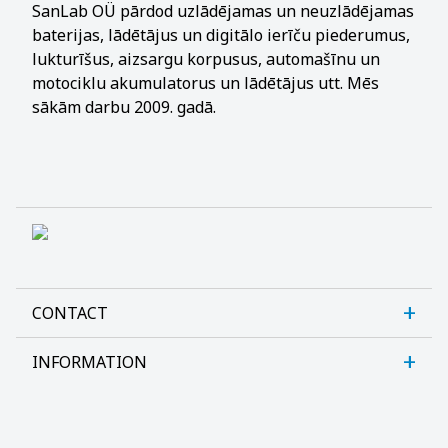
SanLab OÜ pārdod uzlādējamas un neuzlādējamas
baterijas, lādētājus un digitālo ierīču piederumus,
lukturīšus, aizsargu korpusus, automašīnu un
motociklu akumulatorus un lādētājus utt. Mēs
sākām darbu 2009. gadā.
CONTACT
INFORMATION
Sanlab OÜ
Allika tee 7, Peetri, Rae vald
Par mums
Harjumaa, 75312, Eesti