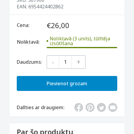
EAN:
6954424402862
€26,00
Cena:
Noliktavā (3 units), tūlītēja
Noliktavā:
izsūtīšana
-
+
Daudzums:
Pievienot grozam
Dalīties ar draugiem:
Par šo produktu