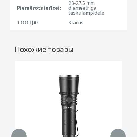
23-27.5 mm
Piemērots ierīcei:
diameetriga
taskulampidele
TOOTJA:
Klarus
Похожие товары