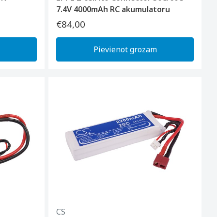
7.4V 4000mAh RC akumulatoru
€84,00
Pievienot grozam
CS