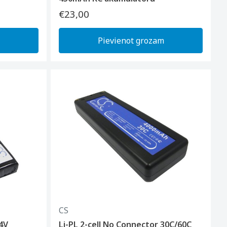
€23,00
Pievienot grozam
CS
.4V
Li-PL 2-cell No Connector 30C/60C