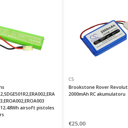
CS
ns
Brookstone Rover Revolut
2,SDGE501R2,ERA002,ERA
2000mAh RC akumulatoru
13,EROA002,EROA003
12.48Wh airsoft pistoles
rs
€25,00