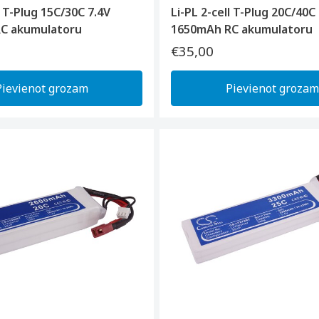
l T-Plug 15C/30C 7.4V
Li-PL 2-cell T-Plug 20C/40C
C akumulatoru
1650mAh RC akumulatoru
€35,00
Pievienot grozam
Pievienot grozam