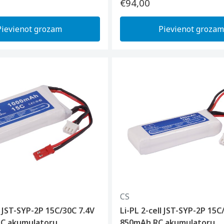
€94,00
Pievienot grozam
Pievienot grozam
CS
l JST-SYP-2P 15C/30C 7.4V
Li-PL 2-cell JST-SYP-2P 15C
C akumulatoru
850mAh RC akumulatoru