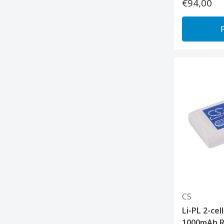
€94,00
CS
Li-PL 2-cel
1000mAh R