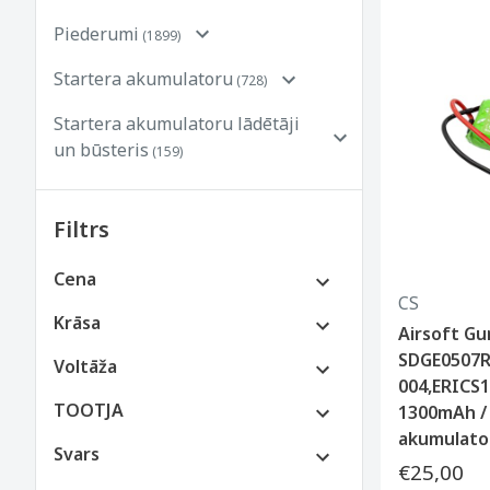
Piederumi
(1899)
Startera akumulatoru
(728)
Startera akumulatoru lādētāji
un būsteris
(159)
Filtrs
Cena
CS
€0 līdz €100
Krāsa
Airsoft Gu
€100 līdz €250
SDGE0507R
Voltāža
004,ERICS
TOOTJA
1300mAh / 
akumulato
Svars
€25,00