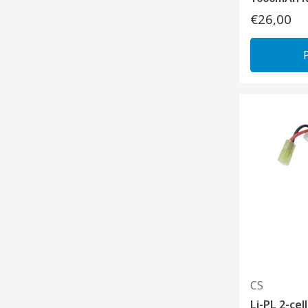
€26,00
CS
Li-PL 2-cel