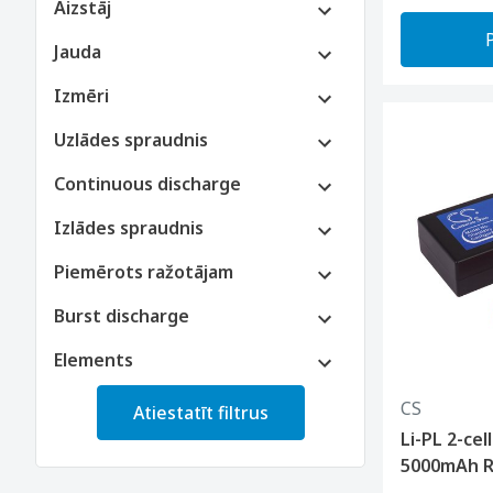
Aizstāj
Jauda
Izmēri
Uzlādes spraudnis
Continuous discharge
Izlādes spraudnis
Piemērots ražotājam
Burst discharge
Elements
CS
Atiestatīt filtrus
Li-PL 2-ce
5000mAh R