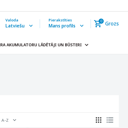
Valoda
Pierakstīties
0
Grozs
Latviešu
Mans profils
RA AKUMULATORU LĀDĒTĀJI UN BŪSTERI
, A-Z