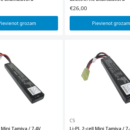
€26,00
Pievienot grozam
Pievienot grozam
CS
l Mini Tamiya / 7.4V
Li-PL 2-cell Mini Tamiya / 7