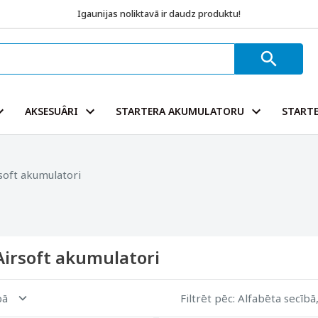
Igaunijas noliktavā ir daudz produktu!
AKSESUÂRI
STARTERA AKUMULATORU
STARTE
soft akumulatori
Airsoft akumulatori
pā
Filtrēt pēc
: Alfabēta secībā