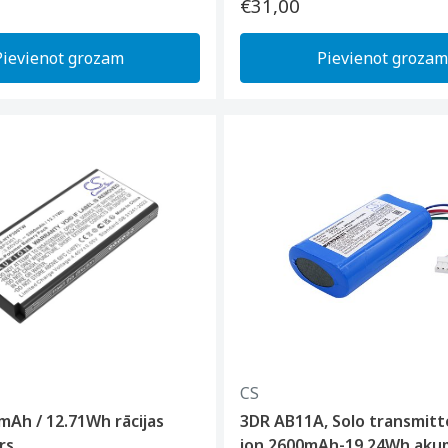
€31,00
Pievienot grozam
Pievienot grozam
CS
mAh / 12.71Wh rācijas
3DR AB11A, Solo transmitte
rs
ion 2600mAh-19.24Wh aku