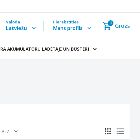
Valoda
Pierakstīties
0
Grozs
Latviešu
Mans profils
RA AKUMULATORU LĀDĒTĀJI UN BŪSTERI
, A-Z