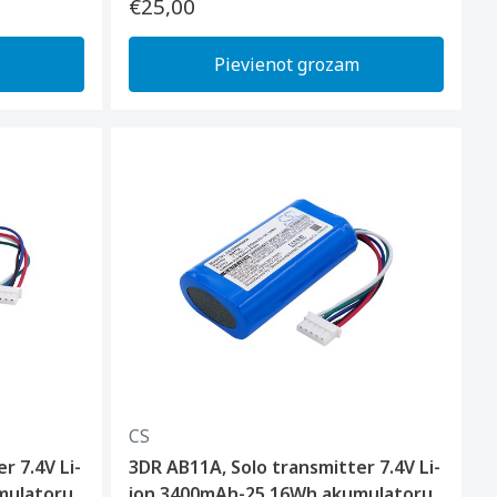
€25,00
Pievienot grozam
CS
r 7.4V Li-
3DR AB11A, Solo transmitter 7.4V Li-
mulatoru
ion 3400mAh-25.16Wh akumulatoru