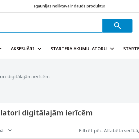
Igaunijas noliktavā ir daudz produktu!
AKSESUÂRI
STARTERA AKUMULATORU
STARTE
ri digitālajām ierīcēm
atori digitālajām ierīcēm
pā
Filtrēt pēc
: Alfabēta secībā