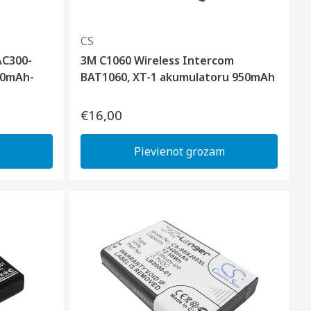
CS
AC300-
3M C1060 Wireless Intercom
00mAh-
BAT1060, XT-1 akumulatoru 950mAh
€16,00
Pievienot grozam