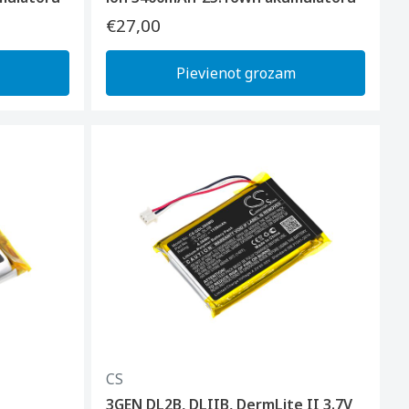
€27,00
Pievienot grozam
CS
3GEN DL2B, DLIIB, DermLite II 3.7V