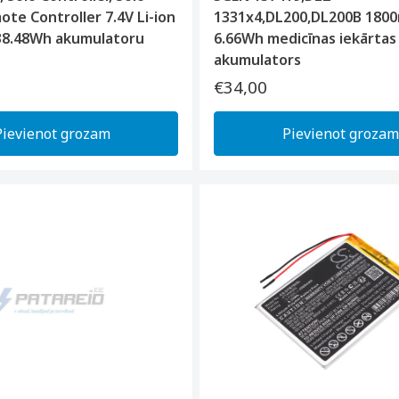
te Controller 7.4V Li-ion
1331x4,DL200,DL200B 1800
8.48Wh akumulatoru
6.66Wh medicīnas iekārtas
akumulators
€34,00
Pievienot grozam
Pievienot grozam