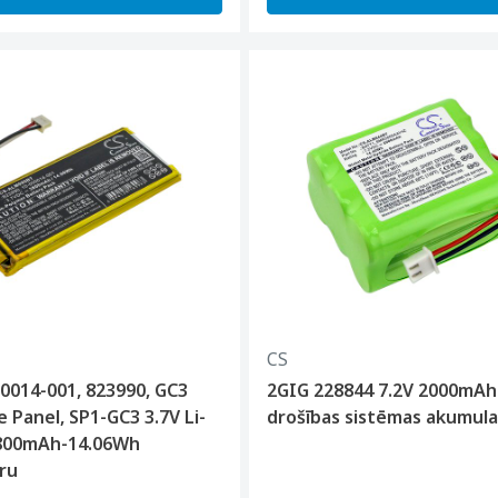
CS
0014-001, 823990, GC3
2GIG 228844 7.2V 2000mAh
e Panel, SP1-GC3 3.7V Li-
drošības sistēmas akumula
800mAh-14.06Wh
ru