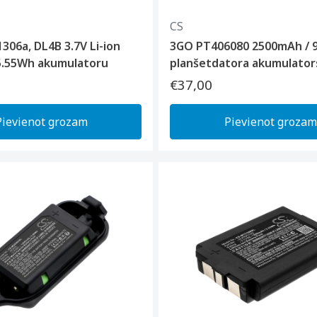
CS
306a, DL4B 3.7V Li-ion
3GO PT406080 2500mAh / 
.55Wh akumulatoru
planšetdatora akumulator
€37,00
Pievienot grozam
Pievienot grozam