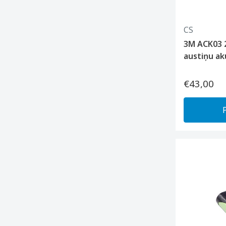
CS
3M ACK03 
austiņu a
€43,00