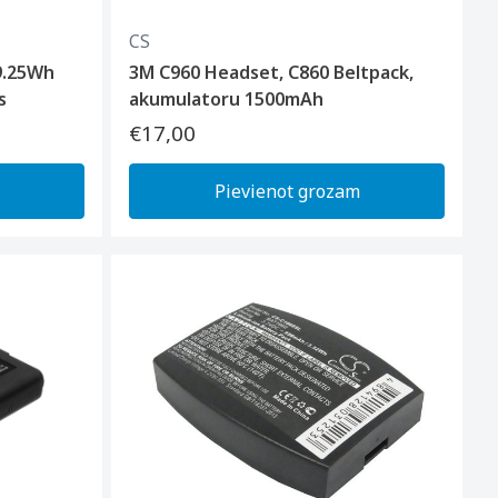
CS
9.25Wh
3M C960 Headset, C860 Beltpack,
s
akumulatoru 1500mAh
€17,00
Pievienot grozam