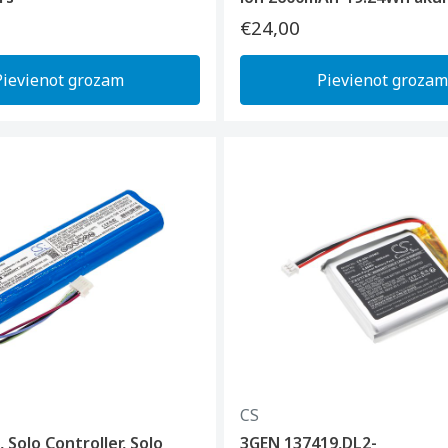
€24,00
Pievienot grozam
Pievienot grozam
CS
 Solo Controller, Solo
3GEN 137419,DL2-