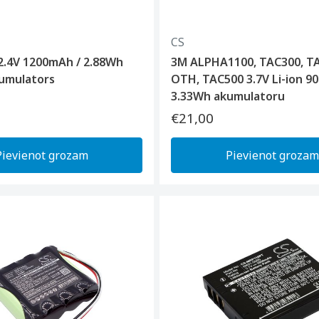
CS
2.4V 1200mAh / 2.88Wh
3M ALPHA1100, TAC300, T
kumulators
OTH, TAC500 3.7V Li-ion 9
3.33Wh akumulatoru
€21,00
Pievienot grozam
Pievienot grozam