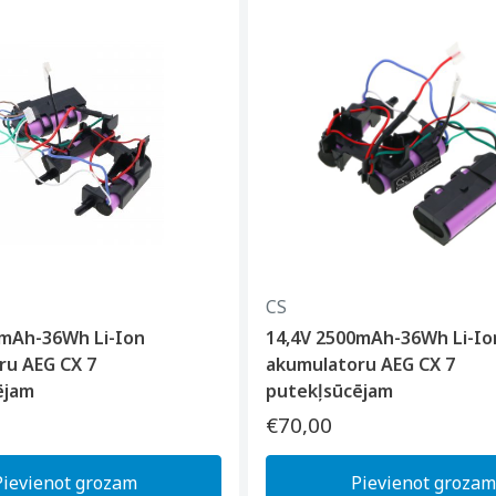
CS
0mAh-36Wh Li-Ion
14,4V 2500mAh-36Wh Li-Io
ru AEG CX 7
akumulatoru AEG CX 7
ējam
putekļsūcējam
€70,00
Pievienot grozam
Pievienot grozam