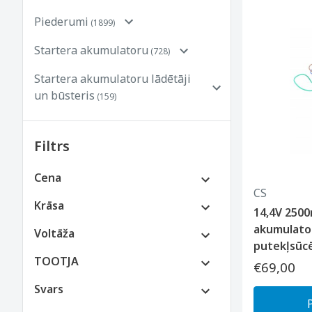
Piederumi
(1899)
Startera akumulatoru
(728)
Startera akumulatoru lādētāji
un būsteris
(159)
Filtrs
Cena
CS
€0 līdz €100
Krāsa
14,4V 250
€100 līdz €250
akumulato
Voltāža
putekļsūc
€250 līdz €500
TOOTJA
€69,00
€500 līdz €800
Svars