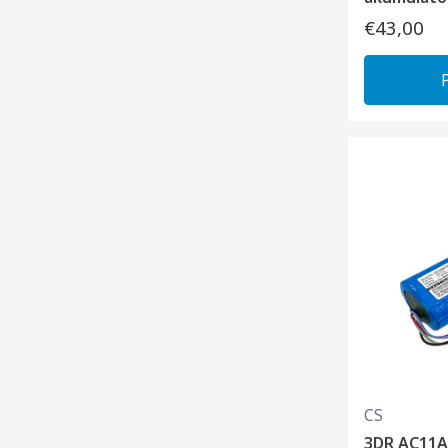
€43,00
CS
3DR AC11A,