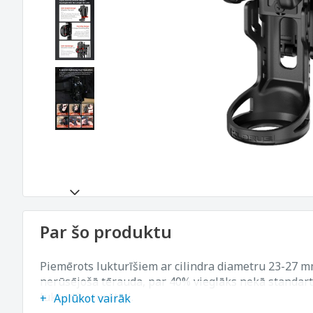
Par šo produktu
Piemērots lukturīšiem ar cilindra diametru 23-27 mm
nerūsējošā tērauda, ​​par 40% vieglāks nekā standa
lukturīšu turētāji.
Aplūkot vairāk