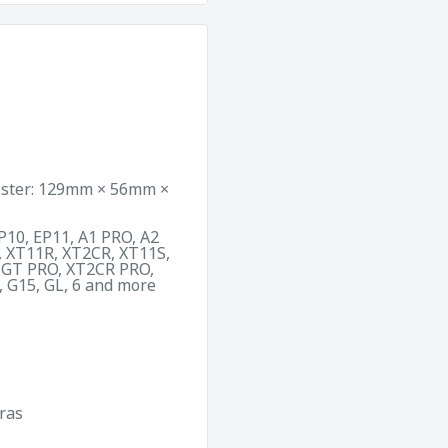
olster: 129mm × 56mm ×
EP10, EP11, A1 PRO, A2
, XT11R, XT2CR, XT11S,
GT PRO, XT2CR PRO,
 G15, GL, 6 and more
ras