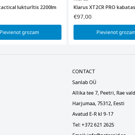
tactical lukturītis 2200lm
Klarus XT2CR PRO kabatas
€97,00
Pievienot grozam
Pievienot groza
CONTACT
Sanlab OÜ
Allika tee 7, Peetri, Rae val
Harjumaa, 75312, Eesti
Avatud E-R kl 9-17
Tel: +372 621 2625