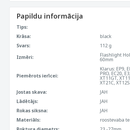
Papildu informācija
Tips:
Krāsa:
black
Svars:
112 g
Flashlight H
Izmēri:
60mm
Klarus: EP9, 
PRO, EC20, E3
Piemērots ierīcei:
XT11GT, XT11
XT21C, XT12S,
Jostas skava:
JAH
Lādētājs:
JAH
Rokas siksna:
JAH
Materiāls:
roostevaba te
Roktura diametrs:
23 -27mm