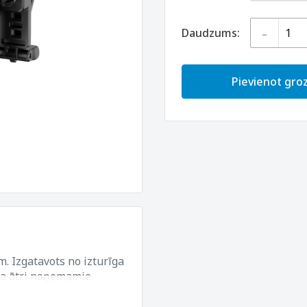
-
Daudzums:
Pievienot gr
. Izgatavots no izturīga
rta ātri noņemamie