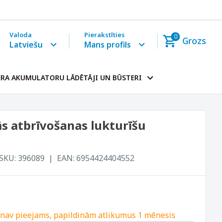
Valoda
Pierakstīties
0
Grozs
Latviešu
Mans profils
RA AKUMULATORU LĀDĒTĀJI UN BŪSTERI
ās atbrīvošanas lukturīšu
SKU:
396089
EAN:
6954424404552
 nav pieejams, papildinām atlikumus 1 mēnesis