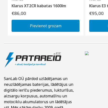
Klarus XT2CR kabatas 1600lm
Klarus E3 
€86,00
€95,00
Pievienot grozam
SanLab OÜ pārdod uzlādējamas un
neuzlādējamas baterijas, lādētājus un
digitālo ierīču piederumus, lukturīšus,
aizsargu korpusus, automašīnu un
motociklu akumulatorus un lādētājus
utt. Mēs sākām darbu 2009. gadā.