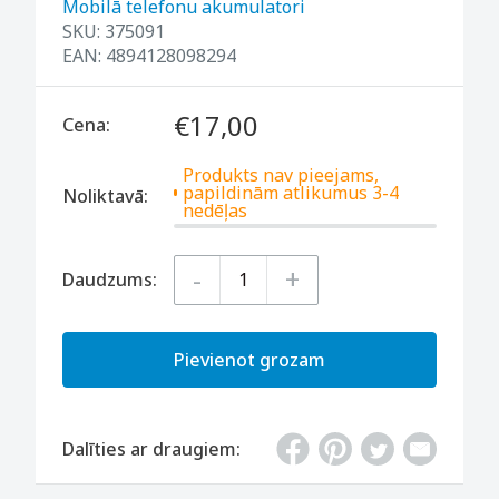
Mobilā telefonu akumulatori
SKU:
375091
EAN:
4894128098294
€17,00
Cena:
Produkts nav pieejams,
papildinām atlikumus 3-4
Noliktavā:
nedēļas
-
+
Daudzums:
Pievienot grozam
Dalīties ar draugiem: