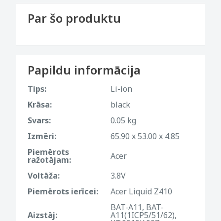
Par šo produktu
Papildu informācija
Tips:
Li-ion
Krāsa:
black
Svars:
0.05 kg
Izmēri:
65.90 x 53.00 x 4.85
Piemērots
Acer
ražotājam:
Voltāža:
3.8V
Piemērots ierīcei:
Acer Liquid Z410
BAT-A11, BAT-
Aizstāj:
A11(1ICP5/51/62),