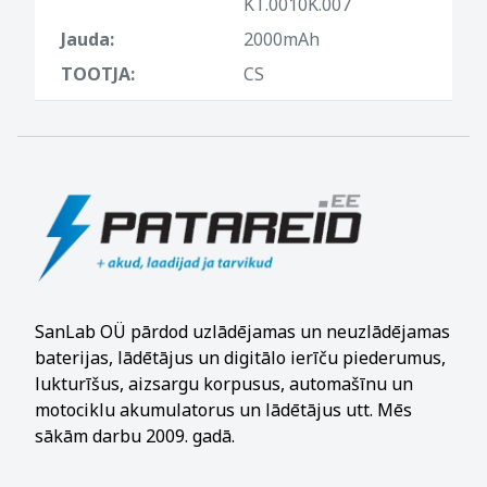
KT.0010K.007
Jauda:
2000mAh
TOOTJA:
CS
SanLab OÜ pārdod uzlādējamas un neuzlādējamas
baterijas, lādētājus un digitālo ierīču piederumus,
lukturīšus, aizsargu korpusus, automašīnu un
motociklu akumulatorus un lādētājus utt. Mēs
sākām darbu 2009. gadā.