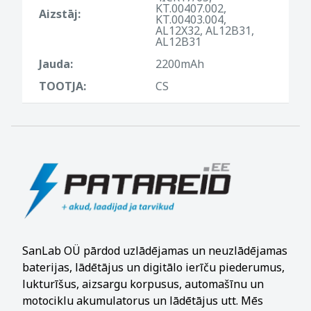
KT.00407.002,
Aizstāj:
KT.00403.004,
AL12X32, AL12B31,
AL12B31
Jauda:
2200mAh
TOOTJA:
CS
SanLab OÜ pārdod uzlādējamas un neuzlādējamas
baterijas, lādētājus un digitālo ierīču piederumus,
lukturīšus, aizsargu korpusus, automašīnu un
motociklu akumulatorus un lādētājus utt. Mēs