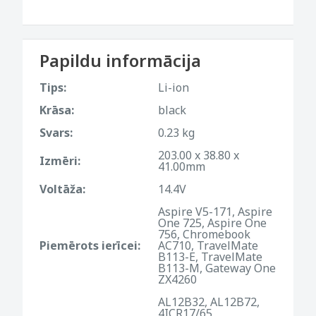
Papildu informācija
Tips:
Li-ion
Krāsa:
black
Svars:
0.23 kg
203.00 x 38.80 x
Izmēri:
41.00mm
Voltāža:
14.4V
Aspire V5-171, Aspire
One 725, Aspire One
756, Chromebook
Piemērots ierīcei:
AC710, TravelMate
B113-E, TravelMate
B113-M, Gateway One
ZX4260
AL12B32, AL12B72,
4ICR17/65,