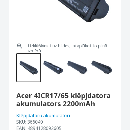
Uzklikšķiniet uz bildes, lai aplūkot to pilnā
izmērā
Acer 4ICR17/65 klēpjdatora
akumulators 2200mAh
Klēpjdatoru akumulatori
SKU:
366040
EAN:
4894128092605