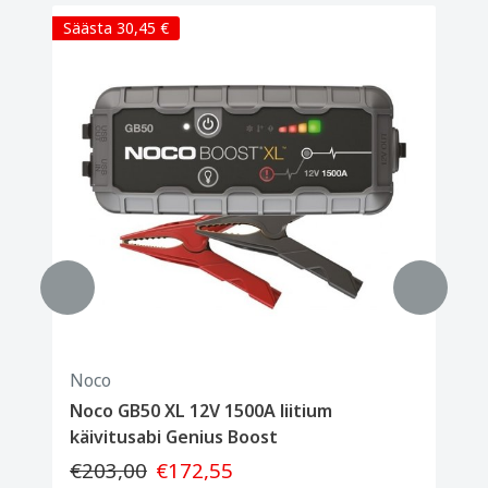
Säästa 30,45 €
Noco
Noco GB50 XL 12V 1500A liitium
käivitusabi Genius Boost
€203,00
€172,55