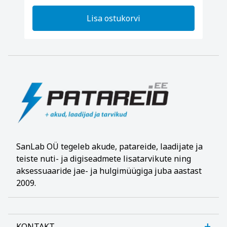
Lisa ostukorvi
SanLab OÜ tegeleb akude, patareide, laadijate ja
teiste nuti- ja digiseadmete lisatarvikute ning
aksessuaaride jae- ja hulgimüügiga juba aastast
2009.
KONTAKT