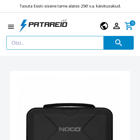
Tasuta Eesti-sisene tarne alates 25€! v.a. käivitusakud.
0