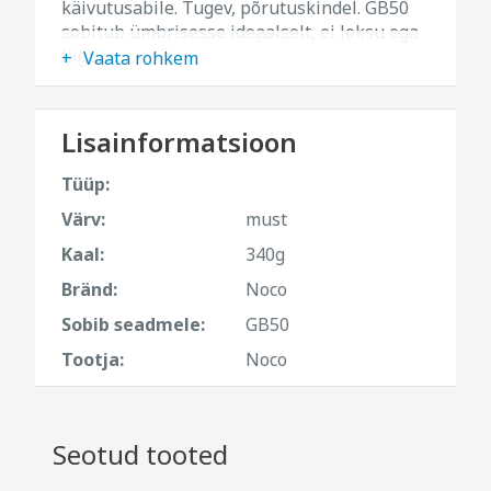
käivutusabile. Tugev, põrutuskindel. GB50
sobitub ümbrisesse ideaalselt, ei loksu ega
liigu.
Vaata rohkem
Lisainformatsioon
Tüüp:
Värv:
must
Kaal:
340g
Bränd:
Noco
Sobib seadmele:
GB50
Tootja:
Noco
Seotud tooted