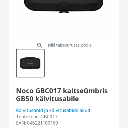
Kliki täissuuruses pildile
Noco GBC017 kaitseümbris
GB50 käivitusabile
Käivitusabid ja käivitusabide akud
Tootekood:
GBC017
EAN:
046221180169