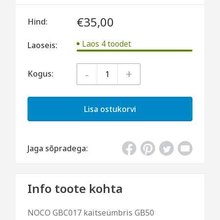
€35,00
Hind:
Laos 4 toodet
Laoseis:
-
+
Kogus:
Lisa ostukorvi
Jaga sõpradega:
Info toote kohta
NOCO GBC017 kaitseümbris GB50