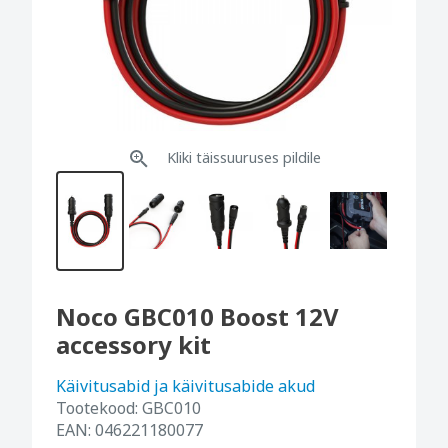
Kliki täissuuruses pildile
Noco GBC010 Boost 12V
accessory kit
Käivitusabid ja käivitusabide akud
Tootekood:
GBC010
EAN:
046221180077