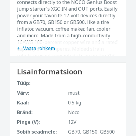
connects directly to the NOCO Genius Boost
jump starter´s XGC IN and OUT ports. Easily
power your favorite 12-volt devices directly
from a GB70, GB150 or GB500, like a tire
inflator, vacuum, coffee maker, fan, cooler
and more. Made from a high-conductivity
16AWG 100-percent copper wire and a rated
Vaata rohkem
capacity of 15-amperes. Molded strain
reliefs prevent unwanted strain on the XGC
wire connections.
Lisainformatsioon
Tüüp:
Värv:
must
Kaal:
0.5 kg
Bränd:
Noco
Pinge (V):
12V
Sobib seadmele:
GB70, GB150, GB500