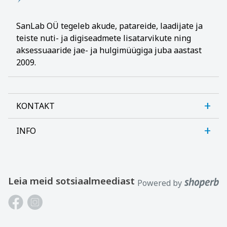
SanLab OÜ tegeleb akude, patareide, laadijate ja
teiste nuti- ja digiseadmete lisatarvikute ning
aksessuaaride jae- ja hulgimüügiga juba aastast
2009.
KONTAKT
INFO
Sanlab OÜ
Allika tee 7, Peetri, Rae vald
Meist
Harjumaa, 75312, Eesti
Kontaktid
Leia meid sotsiaalmeediast
Powered by
Avatud E-R kl 9-17
Klienditugi
Tel: +372 621 2625
Sülearvuti aku valimisest
Email: info@patareid.ee