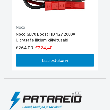
Noco
Noco GB70 Boost HD 12V 2000A
Ultrasafe liitium käivitusabi
€264,00
€224,40
Lisa ostukorvi