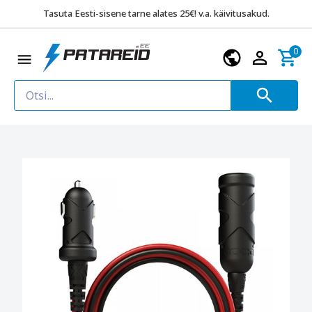
Tasuta Eesti-sisene tarne alates 25€! v.a. käivitusakud.
0