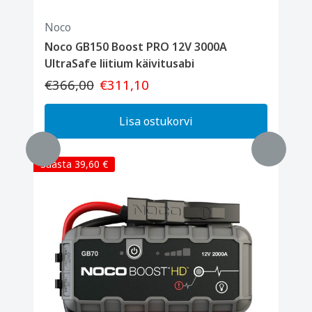
Noco
Noco GB150 Boost PRO 12V 3000A
UltraSafe liitium käivitusabi
€366,00
€311,10
Lisa ostukorvi
Säästa 39,60 €