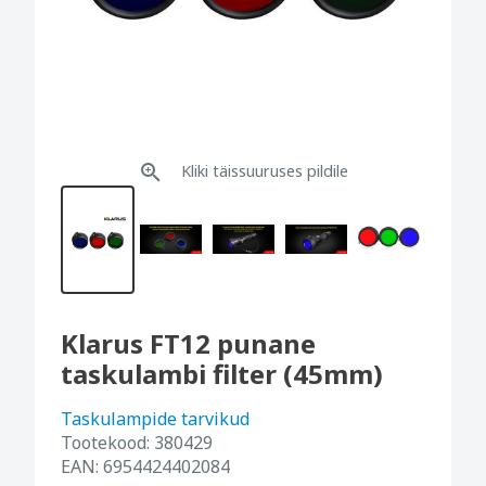
Kliki täissuuruses pildile
Klarus FT12 punane
taskulambi filter (45mm)
Taskulampide tarvikud
Tootekood:
380429
EAN:
6954424402084