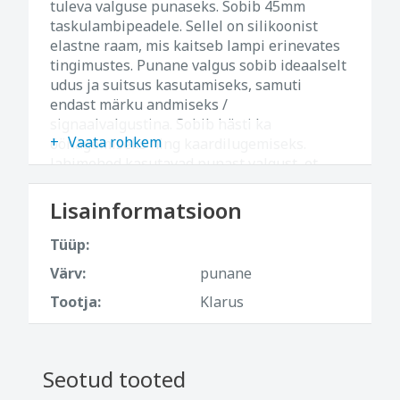
tuleva valguse punaseks. Sobib 45mm
taskulambipeadele. Sellel on silikoonist
elastne raam, mis kaitseb lampi erinevates
tingimustes. Punane valgus sobib ideaalselt
udus ja suitsus kasutamiseks, samuti
endast märku andmiseks /
signaalvalgustina. Sobib hästi ka
Vaata rohkem
öönägemiseks ning kaardilugemiseks.
Jahimehed kasutavad punast valgust, et
loomi mitte häirida - loomad näevad punast
spektrit halvasti. Ei tõmba putukaid ligi.
Lisainformatsioon
Militaartegevusteks.
Tüüp:
Värv:
punane
Tootja:
Klarus
Seotud tooted