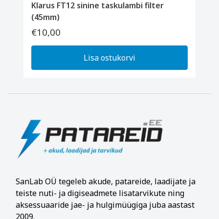
Klarus FT12 sinine taskulambi filter
(45mm)
€10,00
Lisa ostukorvi
SanLab OÜ tegeleb akude, patareide, laadijate ja
teiste nuti- ja digiseadmete lisatarvikute ning
aksessuaaride jae- ja hulgimüügiga juba aastast
2009.