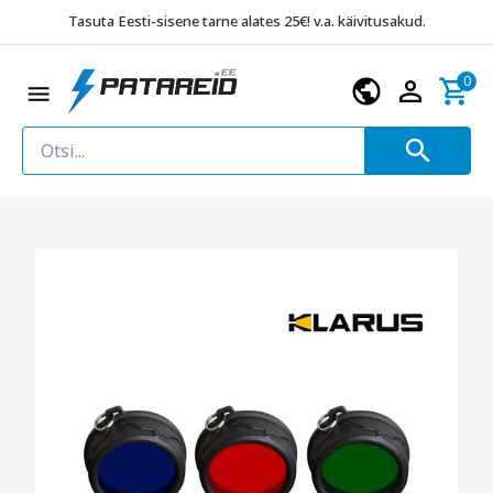
Tasuta Eesti-sisene tarne alates 25€! v.a. käivitusakud.
0