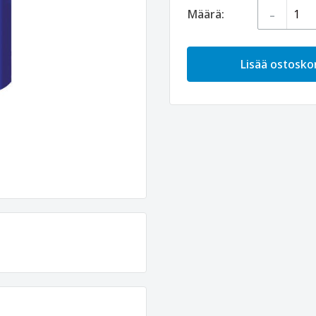
-
Määrä:
Lisää ostoskor