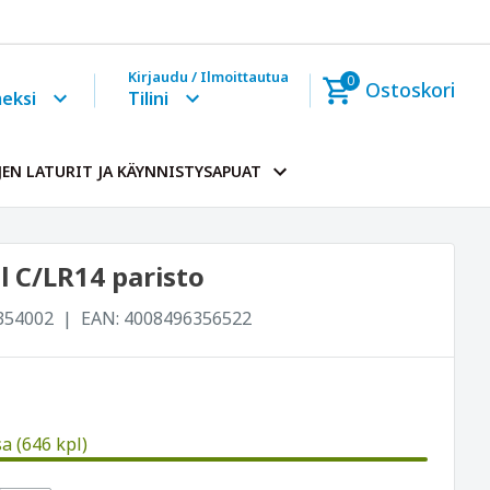
Kirjaudu / Ilmoittautua
0
Ostoskori
eksi
Tilini
EN LATURIT JA KÄYNNISTYSAPUAT
l C/LR14 paristo
354002
EAN:
4008496356522
a (646 kpl)