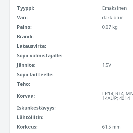
Tyyppi:
Emäksinen
Väri:
dark blue
Paino:
0.07 kg
Brändi:
Latausvirta:
Sopii valmistajalle:
Jännite:
1.5V
Sopii laitteelle:
Teho:
LR14; R14; MN
Korvaa:
14AUP; 4014
Iskunkestävyys:
Lähtöliitin:
Korkeus:
61.5 mm