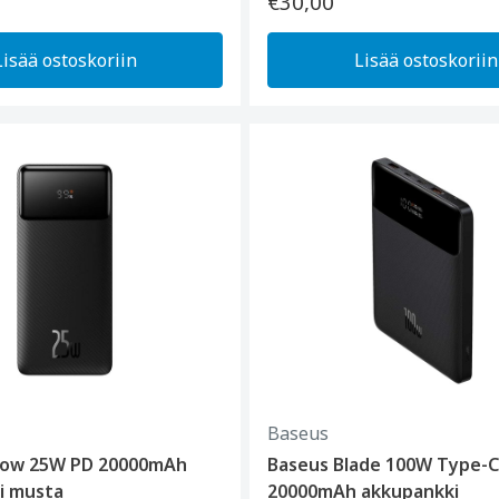
€30,00
Lisää ostoskoriin
Lisää ostoskoriin
Baseus
pow 25W PD 20000mAh
Baseus Blade 100W Type-C
i musta
20000mAh akkupankki