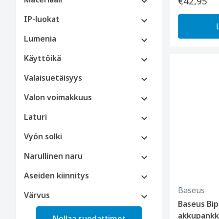
€42,95
IP-luokat
Lumenia
Käyttöikä
Valaisuetäisyys
Valon voimakkuus
Laturi
Vyön solki
Narullinen naru
Aseiden kiinnitys
Baseus
Värvus
Baseus Bi
akkupankk
Nollaa suodattimet