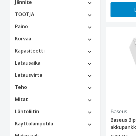
Jännite
TOOTJA
Paino
Korvaa
Kapasiteetti
Latausaika
Latausvirta
Teho
Mitat
Lähtöliitin
Baseus
Baseus Bi
Käyttölämpötila
akkupankki
Materiaali