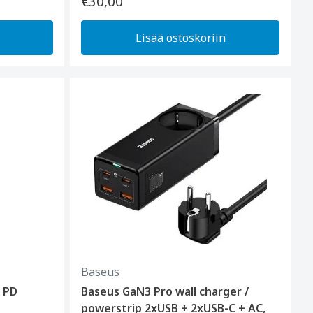
€30,00
Lisää ostoskoriin
Baseus
 PD
Baseus GaN3 Pro wall charger /
powerstrip 2xUSB + 2xUSB-C + AC,