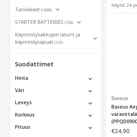
Näytä: 24 p
Tarvikkeet
(1899)
STARTER BATTERIES
(728)
Käynnistysakkujen laturit ja
käynnistysapuat
(155)
Suodattimet
Hinta
€0 - €100
Väri
Baseus
€100 - €250
Leveys
Baseus Ai
€250 - €500
varavirtal
Korkeus
€500 - €800
(PPQD0900
Pituus
€1500 tai enemmän
€24,90