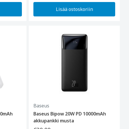
Lisää ostoskoriin
Baseus
00mAh
Baseus Bipow 20W PD 10000mAh
akkupankki musta