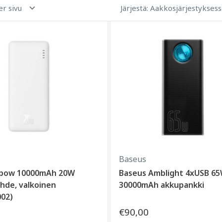
er sivu
Järjestä
: Aakkosjärjestyksess
Baseus
rpow 10000mAh 20W
Baseus Amblight 4xUSB 6
ähde, valkoinen
30000mAh akkupankki
02)
€90,00