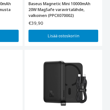
000mAh
Baseus Magnetic Mini 10000mAh
musta
20W MagSafe varavirtalähde,
valkoinen (PPCX070002)
€39,90
Lisää ostoskoriin