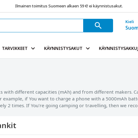
Ilmainen toimitus Suomeen alkaen 59 €! ei käynnistusakut.
Kieli
Suom
TARVIKKEET
KÄYNNISTYSAKUT
KÄYNNISTYSAKKUJ
 with different capacities (mAh) and from different makers. C
or example, if You want to charge a phone with a 5000mAh bat
ly 2 times. If You're going camping or travelling, then we
nkit