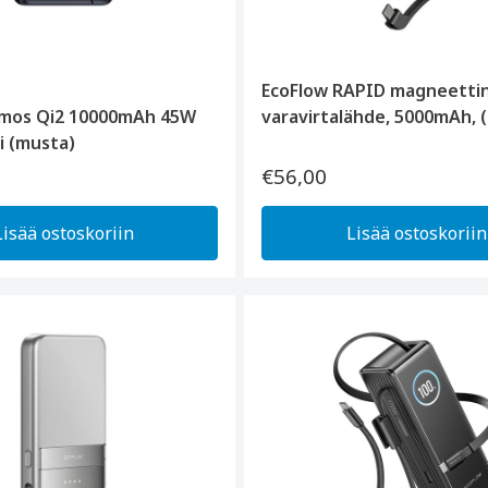
EcoFlow RAPID magneetti
mos Qi2 10000mAh 45W
varavirtalähde, 5000mAh, 
i (musta)
€56,00
Lisää ostoskoriin
Lisää ostoskoriin