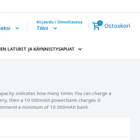
Kirjaudu / Ilmoittautua
0
Ostoskori
eksi
Tilini
EN LATURIT JA KÄYNNISTYSAPUAT
apacity indicates how many times You can charge a
tery, then a 10 000mAh powerbank charges it
 recommend a minimum of 10 000mAh bank.