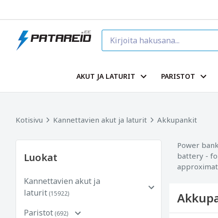
AKUT JA LATURIT
PARISTOT
Kotisivu
Kannettavien akut ja laturit
Akkupankit
Power banks
Luokat
battery - f
approximate
Kannettavien akut ja
laturit
(15922)
Akkupa
Paristot
(692)