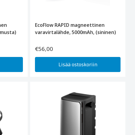
nen
EcoFlow RAPID magneettinen
(musta)
varavirtalähde, 5000mAh, (sininen)
€56,00
Lisää ostoskoriin