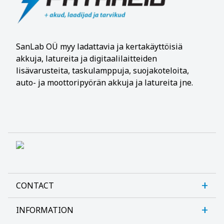
SanLab OÜ
myy ladattavia ja kertakäyttöisiä
akkuja, latureita ja digitaalilaitteiden
lisävarusteita, taskulamppuja, suojakoteloita,
auto- ja moottoripyörän akkuja ja latureita jne.
CONTACT
INFORMATION
Sanlab OÜ