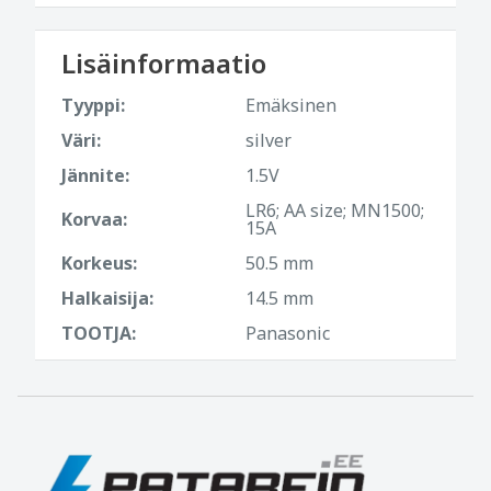
Lisäinformaatio
Tyyppi:
Emäksinen
Väri:
silver
Jännite:
1.5V
LR6; AA size; MN1500;
Korvaa:
15A
Korkeus:
50.5 mm
Halkaisija:
14.5 mm
TOOTJA:
Panasonic