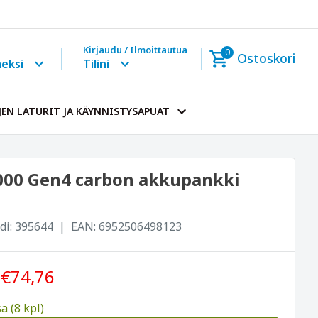
Kirjaudu / Ilmoittautua
0
Ostoskori
eksi
Tilini
EN LATURIT JA KÄYNNISTYSAPUAT
000 Gen4 carbon akkupankki
di:
395644
EAN:
6952506498123
€74,76
a (8 kpl)