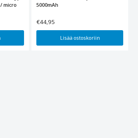
 / micro
5000mAh
€44,95
n
Lisää ostoskoriin