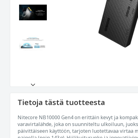
Tietoja tästä tuotteesta
Nitecore NB10000 Gen4 on erittäin kevyt ja kompak
varavirtalähde, joka on suunniteltu ulkoiluun, juoksij
päivittäiseen käyttöön, tarjoten luotettavaa virtaa
painolla (noin 143 g). Hiilikuiturunko ja innovatiivin