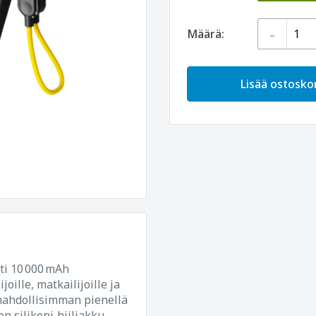
-
Määrä:
Lisää ostoskor
ti 10 000 mAh
oille, matkailijoille ja
 mahdollisimman pienellä
en silikoni‑hiiliakku