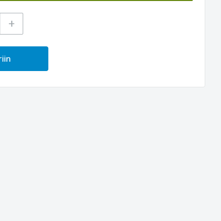
+
iin