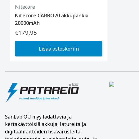
Nitecore
Nitecore CARBO20 akkupankki
20000mAh
€179,95
Lisää ostoskoriin
SanLab OÜ
myy ladattavia ja
kertakäyttöisiä akkuja, latureita ja
digitaalilaitteiden lisävarusteita,
taskulamppuja, suojakoteloita, auto- ja