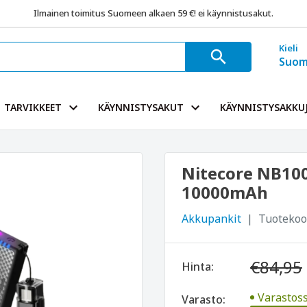
Ilmainen toimitus Suomeen alkaen 59 €! ei käynnistusakut.
Kieli
Suom
TARVIKKEET
KÄYNNISTYSAKUT
KÄYNNISTYSAKKUJ
Nitecore NB10
10000mAh
Akkupankit
Tuotekoo
€84,95
Hinta:
Varastoss
Varasto: