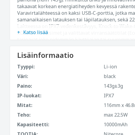
takaavat korkean energiatiheyden kevyessä rakent
Varavirtalähteessä on kaksi USB‑C‑porttia, jotka ma
samanaikaisen latauksen tai läpilatauksen, sekä 22
Laitteessa on IPX7‑vedenkestävyys, Knock‑to‑Wake‑
Katso lisää
RGB‑valoilmaisimet ja valittavat virransäätötilat (Eco
tarjoavat joko pidemmän käyttöajan tai suuremman
Ihanteellinen älypuhelimien, tablettien, kameroide
USB‑laitteiden turvalliseen lataamiseen, sisältäen 
Lisäinformaatio
ylijännitettä ja lämpötilapoikkeamia vastaan. Pakk
NB10000 Gen4 ja latauskaapeli rannelenkillä.
Tyyppi:
Li-ion
Väri:
black
Paino:
143g±3g
IP-luokat:
IPX7
Mitat:
116mm x 46.
Teho:
max 22.5W
Kapasiteetti:
10000mAh
TOOTJA:
Nitecore