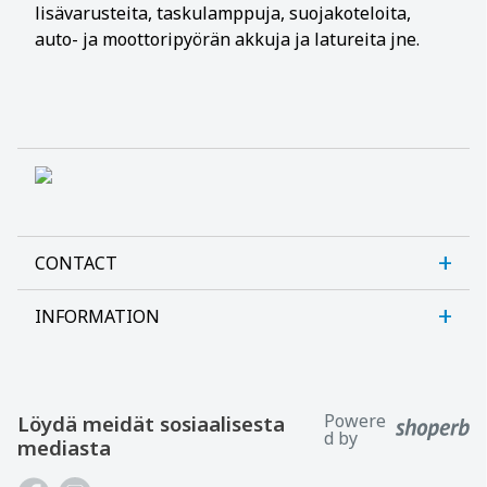
lisävarusteita, taskulamppuja, suojakoteloita,
auto- ja moottoripyörän akkuja ja latureita jne.
CONTACT
INFORMATION
Sanlab OÜ
Allika tee 7, Peetri, Rae vald
Meistä
Harjumaa, 75312, Eesti
Contact us
Powere
Löydä meidät sosiaalisesta
Avatud E-R kl 9-17
d by
mediasta
Asiakastuki
Tel: +372 621 2625