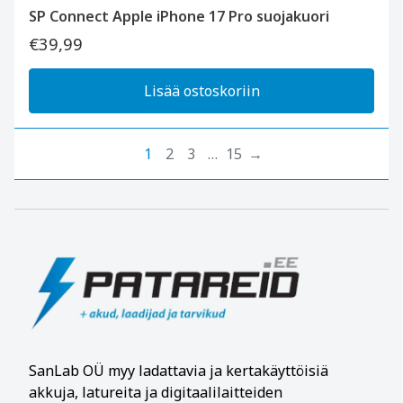
SP Connect Apple iPhone 17 Pro suojakuori
€39,99
Lisää ostoskoriin
1
2
3
…
15
→
SanLab OÜ
myy ladattavia ja kertakäyttöisiä
akkuja, latureita ja digitaalilaitteiden