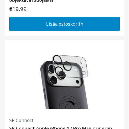
objektiivin suojalasi
€19,99
Lisää ostoskoriin
SP Connect
SP Connect Apple iPhone 17 Pro Max kameran