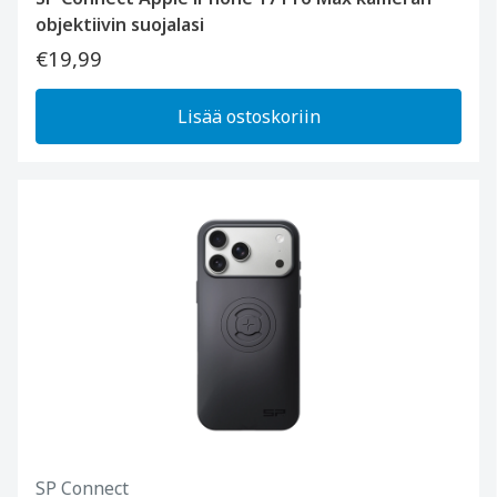
objektiivin suojalasi
€19,99
Lisää ostoskoriin
SP Connect