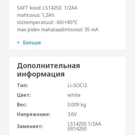
SAFT kood: LS14250 1/2AA
mahtuvus: 1,2Ah
töötemperatuut: -60/+85°C
max pidev mahalaadimisvool: 35 mA
Больше
Дополнительная
информация
Тип:
Li-SOCl2
Цвет:
white
Вес:
0.009 kg
Напряжение:
3.6V
LS14250 1/2AA
Заменяет:
ER14250