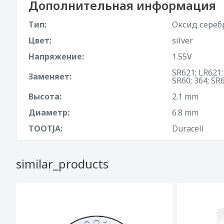
Дополнительная информация
Тип:
Оксид сереб
Цвет:
silver
Напряжение:
1.55V
SR621; LR621;
Заменяет:
SR60; 364; S
Высота:
2.1 mm
Диаметр:
6.8 mm
TOOTJA:
Duracell
similar_products