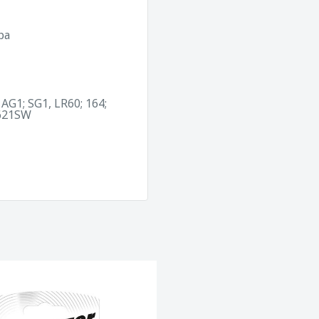
ра
 AG1; SG1, LR60; 164;
R621SW